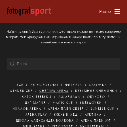
Меню
Найти нужный Вам турнир или фестиваль можно по тегам: например
выбрать тег
«фигурка»
или
«художка»
и далее найти по тегу название
вашей школы или конкурса.
ВСЕ
ЛК МОРОЗОВО
ФИГУРКА
ХУДОЖКА
WINNER CUP
СНЕГИРЬ АРЕНА
БЕЗУМНЫЕ СНЕЖИНКИ
КАТОК БЕРЁЗКИ
ЛД АРМАДА
ОБУХОВО
ЦХГ МАГИЯ
MAGIC CUP
ЗВЁЗДОЧКИ
ЧКАЛОВ АРЕНА
АРЕНА ПЛЕЙ СЕВЕР
SUNRISE CUP
АРЕНА PLAY
ЮЖНЫЙ ЛЁД
АРКТИКА
ШКОЛА АЛЕКСАНДРА ВОЛКОВА
АРЕНА ПЛЕЙ ЮГ
МИЦ-АРЕНА
CITY SPORT
MAINSTREAM