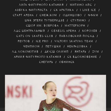
ЛИГА ФИГУРНОГО КАТАНИЯ
МИТИНО АЙС
АЗБУКА ФИГУРИСТА
СК АРКТИКА
I LIKE ICE
СТАРТ АРЕНА
СНЕЖ.КОМ
ОДИНЦОВО
ФФКМ
ЦФК ЭТЕРИ ТУТБЕРИДЗЕ
СТУПИНО
СШОР ИМ. БОБРОВА
МАТТЕРХОРН
ЛДС ЦЕНТРАЛЬНЫЙ
GENESIS АРЕНА
КОРОЛЁВ
CATS ON SKATES CLUB
ПАВЛОВСКИЙ ПОСАД
РЕУТОВ
ICE PRO
VICTORY SKATING TEAM
ЧЕМПИОН
ПЕТУШКИ
НЕКРАСОВКА
ЛД ЛОКОМОТИВ
ДЮСШ ОЛИМП
ЯНТАРЬ
ZVM
АРМИЯ ФИГУРНОГО КАТАНИЯ
СК ВДОХНОВЕНИЕ
СНЕГИРЬ
ОБНИНСК