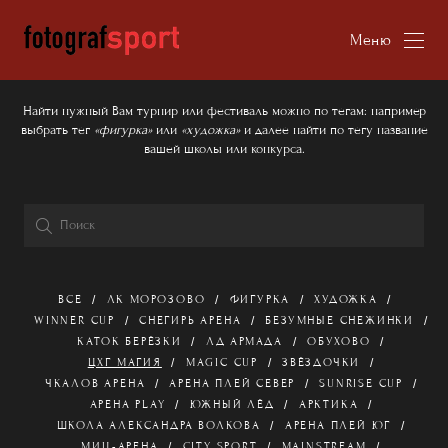
Меню
Найти нужный Вам турнир или фестиваль можно по тегам: например
выбрать тег
«фигурка»
или
«художка»
и далее найти по тегу название
вашей школы или конкурса.
ВСЕ
ЛК МОРОЗОВО
ФИГУРКА
ХУДОЖКА
WINNER CUP
СНЕГИРЬ АРЕНА
БЕЗУМНЫЕ СНЕЖИНКИ
КАТОК БЕРЁЗКИ
ЛД АРМАДА
ОБУХОВО
ЦХГ МАГИЯ
MAGIC CUP
ЗВЁЗДОЧКИ
ЧКАЛОВ АРЕНА
АРЕНА ПЛЕЙ СЕВЕР
SUNRISE CUP
АРЕНА PLAY
ЮЖНЫЙ ЛЁД
АРКТИКА
ШКОЛА АЛЕКСАНДРА ВОЛКОВА
АРЕНА ПЛЕЙ ЮГ
МИЦ-АРЕНА
CITY SPORT
MAINSTREAM