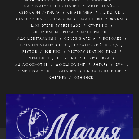
ЛИГА ФИГУРНОГО КАТАНИЯ
МИТИНО АЙС
АЗБУКА ФИГУРИСТА
СК АРКТИКА
I LIKE ICE
СТАРТ АРЕНА
СНЕЖ.КОМ
ОДИНЦОВО
ФФКМ
ЦФК ЭТЕРИ ТУТБЕРИДЗЕ
СТУПИНО
СШОР ИМ. БОБРОВА
МАТТЕРХОРН
ЛДС ЦЕНТРАЛЬНЫЙ
GENESIS АРЕНА
КОРОЛЁВ
CATS ON SKATES CLUB
ПАВЛОВСКИЙ ПОСАД
РЕУТОВ
ICE PRO
VICTORY SKATING TEAM
ЧЕМПИОН
ПЕТУШКИ
НЕКРАСОВКА
ЛД ЛОКОМОТИВ
ДЮСШ ОЛИМП
ЯНТАРЬ
ZVM
АРМИЯ ФИГУРНОГО КАТАНИЯ
СК ВДОХНОВЕНИЕ
СНЕГИРЬ
ОБНИНСК