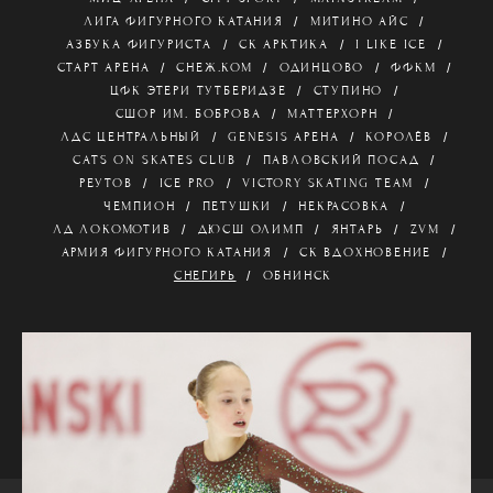
ЛИГА ФИГУРНОГО КАТАНИЯ
МИТИНО АЙС
АЗБУКА ФИГУРИСТА
СК АРКТИКА
I LIKE ICE
СТАРТ АРЕНА
СНЕЖ.КОМ
ОДИНЦОВО
ФФКМ
ЦФК ЭТЕРИ ТУТБЕРИДЗЕ
СТУПИНО
СШОР ИМ. БОБРОВА
МАТТЕРХОРН
ЛДС ЦЕНТРАЛЬНЫЙ
GENESIS АРЕНА
КОРОЛЁВ
CATS ON SKATES CLUB
ПАВЛОВСКИЙ ПОСАД
РЕУТОВ
ICE PRO
VICTORY SKATING TEAM
ЧЕМПИОН
ПЕТУШКИ
НЕКРАСОВКА
ЛД ЛОКОМОТИВ
ДЮСШ ОЛИМП
ЯНТАРЬ
ZVM
АРМИЯ ФИГУРНОГО КАТАНИЯ
СК ВДОХНОВЕНИЕ
СНЕГИРЬ
ОБНИНСК