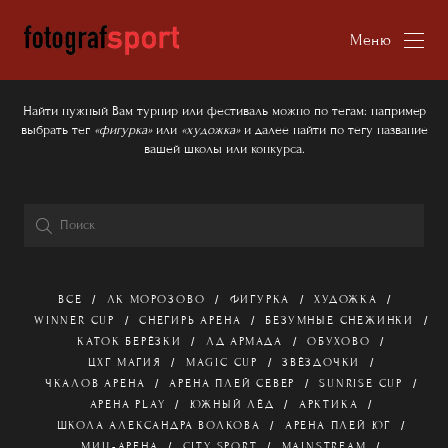
Меню
Найти нужный Вам турнир или фестиваль можно по тегам: например
выбрать тег
«фигурка»
или
«художка»
и далее найти по тегу название
вашей школы или конкурса.
ВСЕ
ЛК МОРОЗОВО
ФИГУРКА
ХУДОЖКА
WINNER CUP
СНЕГИРЬ АРЕНА
БЕЗУМНЫЕ СНЕЖИНКИ
КАТОК БЕРЁЗКИ
ЛД АРМАДА
ОБУХОВО
ЦХГ МАГИЯ
MAGIC CUP
ЗВЁЗДОЧКИ
ЧКАЛОВ АРЕНА
АРЕНА ПЛЕЙ СЕВЕР
SUNRISE CUP
АРЕНА PLAY
ЮЖНЫЙ ЛЁД
АРКТИКА
ШКОЛА АЛЕКСАНДРА ВОЛКОВА
АРЕНА ПЛЕЙ ЮГ
МИЦ-АРЕНА
CITY SPORT
MAINSTREAM