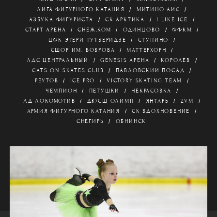
ЛИГА ФИГУРНОГО КАТАНИЯ
МИТИНО АЙС
АЗБУКА ФИГУРИСТА
СК АРКТИКА
I LIKE ICE
СТАРТ АРЕНА
СНЕЖ.КОМ
ОДИНЦОВО
ФФКМ
ЦФК ЭТЕРИ ТУТБЕРИДЗЕ
СТУПИНО
СШОР ИМ. БОБРОВА
МАТТЕРХОРН
ЛДС ЦЕНТРАЛЬНЫЙ
GENESIS АРЕНА
КОРОЛЁВ
CATS ON SKATES CLUB
ПАВЛОВСКИЙ ПОСАД
РЕУТОВ
ICE PRO
VICTORY SKATING TEAM
ЧЕМПИОН
ПЕТУШКИ
НЕКРАСОВКА
ЛД ЛОКОМОТИВ
ДЮСШ ОЛИМП
ЯНТАРЬ
ZVM
АРМИЯ ФИГУРНОГО КАТАНИЯ
СК ВДОХНОВЕНИЕ
СНЕГИРЬ
ОБНИНСК