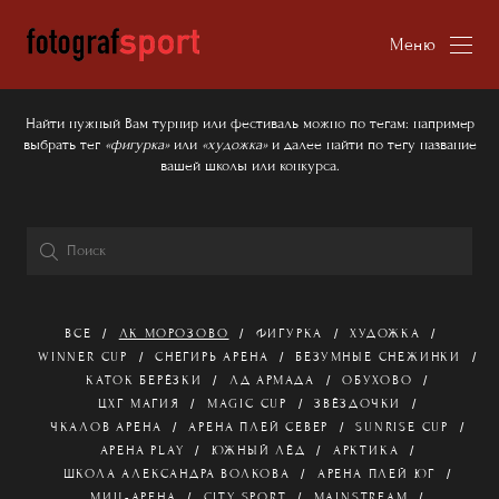
Меню
Найти нужный Вам турнир или фестиваль можно по тегам: например
выбрать тег
«фигурка»
или
«художка»
и далее найти по тегу название
вашей школы или конкурса.
ВСЕ
ЛК МОРОЗОВО
ФИГУРКА
ХУДОЖКА
WINNER CUP
СНЕГИРЬ АРЕНА
БЕЗУМНЫЕ СНЕЖИНКИ
КАТОК БЕРЁЗКИ
ЛД АРМАДА
ОБУХОВО
ЦХГ МАГИЯ
MAGIC CUP
ЗВЁЗДОЧКИ
ЧКАЛОВ АРЕНА
АРЕНА ПЛЕЙ СЕВЕР
SUNRISE CUP
АРЕНА PLAY
ЮЖНЫЙ ЛЁД
АРКТИКА
ШКОЛА АЛЕКСАНДРА ВОЛКОВА
АРЕНА ПЛЕЙ ЮГ
МИЦ-АРЕНА
CITY SPORT
MAINSTREAM