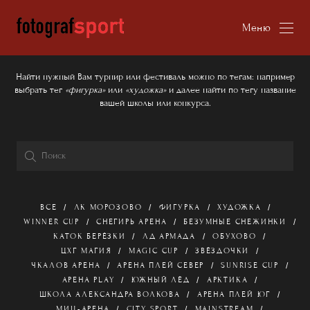
Меню
Найти нужный Вам турнир или фестиваль можно по тегам: например
выбрать тег
«фигурка»
или
«художка»
и далее найти по тегу название
вашей школы или конкурса.
ВСЕ
ЛК МОРОЗОВО
ФИГУРКА
ХУДОЖКА
WINNER CUP
СНЕГИРЬ АРЕНА
БЕЗУМНЫЕ СНЕЖИНКИ
КАТОК БЕРЁЗКИ
ЛД АРМАДА
ОБУХОВО
ЦХГ МАГИЯ
MAGIC CUP
ЗВЁЗДОЧКИ
ЧКАЛОВ АРЕНА
АРЕНА ПЛЕЙ СЕВЕР
SUNRISE CUP
АРЕНА PLAY
ЮЖНЫЙ ЛЁД
АРКТИКА
ШКОЛА АЛЕКСАНДРА ВОЛКОВА
АРЕНА ПЛЕЙ ЮГ
МИЦ-АРЕНА
CITY SPORT
MAINSTREAM