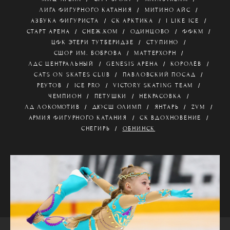
ЛИГА ФИГУРНОГО КАТАНИЯ
МИТИНО АЙС
АЗБУКА ФИГУРИСТА
СК АРКТИКА
I LIKE ICE
СТАРТ АРЕНА
СНЕЖ.КОМ
ОДИНЦОВО
ФФКМ
ЦФК ЭТЕРИ ТУТБЕРИДЗЕ
СТУПИНО
СШОР ИМ. БОБРОВА
МАТТЕРХОРН
ЛДС ЦЕНТРАЛЬНЫЙ
GENESIS АРЕНА
КОРОЛЁВ
CATS ON SKATES CLUB
ПАВЛОВСКИЙ ПОСАД
РЕУТОВ
ICE PRO
VICTORY SKATING TEAM
ЧЕМПИОН
ПЕТУШКИ
НЕКРАСОВКА
ЛД ЛОКОМОТИВ
ДЮСШ ОЛИМП
ЯНТАРЬ
ZVM
АРМИЯ ФИГУРНОГО КАТАНИЯ
СК ВДОХНОВЕНИЕ
СНЕГИРЬ
ОБНИНСК