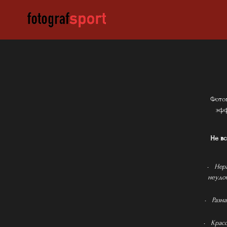
Фотог
эфф
Не вс
Нер
неудоб
Разн
Красо