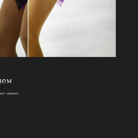
ием
нет ничего