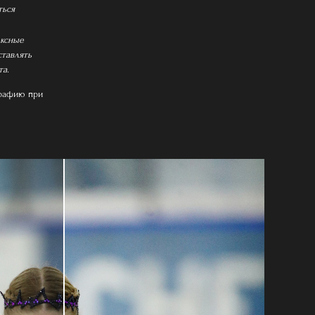
ться
ексные
ставлять
та.
графию при