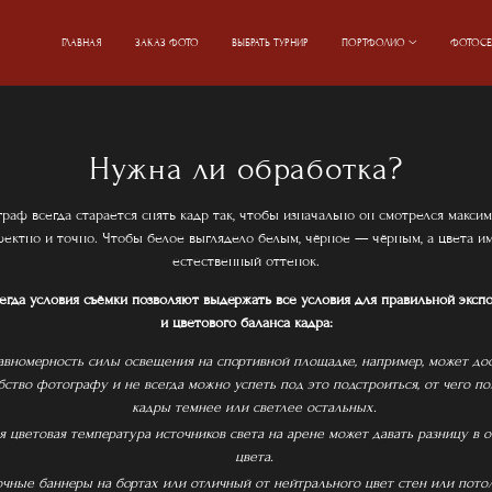
ГЛАВНАЯ
ЗАКАЗ ФОТО
ВЫБРАТЬ ТУРНИР
ПОРТФОЛИО
ФОТОСЕ
Нужна ли обработка?
раф всегда старается снять кадр так, чтобы изначально он смотрелся макси
ектно и точно. Чтобы белое выглядело белым, чёрное — чёрным, а цвета и
естественный оттенок.
егда условия съёмки позволяют выдержать все условия для правильной эксп
и цветового баланса кадра:
авномерность силы освещения на спортивной площадке, например, может до
ство фотографу и не всегда можно успеть под это подстроиться, от чего п
кадры темнее или светлее остальных.
ая цветовая температура источников света на арене может давать разницу в 
цвета.
чные баннеры на бортах или отличный от нейтрального цвет стен или пото