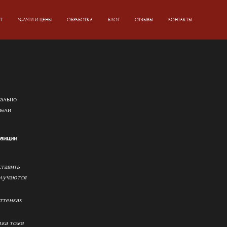
Т
УСЛУГИ И ЦЕНЫ
ОБРАБОТКА
БЛОГ
ОТЗЫВЫ
КОНТАКТЫ
мально
мели
озиции
ставить
олучаются
оттенках
лка тоже