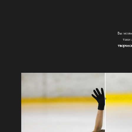
Вы може
таки 
творчес