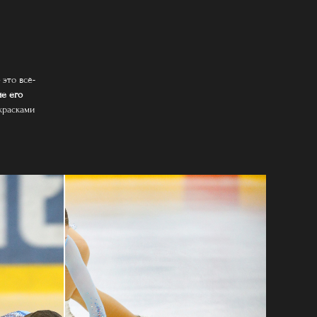
это всё-
е его
красками