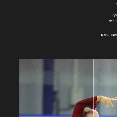
м
Яр
цвет
В принцип