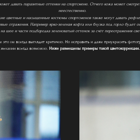
ожет давать паразитные оттенки на спортсмене. Отчего кожа может смотре
неестественно.
кие цветные и насыщенные костюмы спортсменов также могут давать рефл
овые отражения. Например ярко-зеленая кофта или блузка под горло будет о
на шее и части подбородка зеленоватый оттенок за счёт переотражения све
е это не всегда выглядит критично
.
Но исправить и даже приукрасить фото
желании всегда возможно.
Ниже размещены примеры такой цветокоррекции.