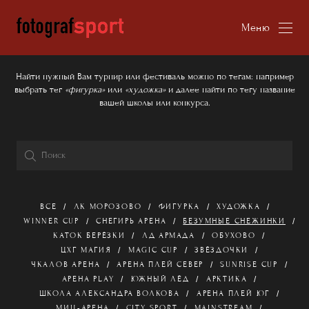
Меню
Найти нужный Вам турнир или фестиваль можно по тегам: например
выбрать тег
«фигурка»
или
«художка»
и далее найти по тегу название
вашей школы или конкурса.
ВСЕ
ЛК МОРОЗОВО
ФИГУРКА
ХУДОЖКА
WINNER CUP
СНЕГИРЬ АРЕНА
БЕЗУМНЫЕ СНЕЖИНКИ
КАТОК БЕРЁЗКИ
ЛД АРМАДА
ОБУХОВО
ЦХГ МАГИЯ
MAGIC CUP
ЗВЁЗДОЧКИ
ЧКАЛОВ АРЕНА
АРЕНА ПЛЕЙ СЕВЕР
SUNRISE CUP
АРЕНА PLAY
ЮЖНЫЙ ЛЁД
АРКТИКА
ШКОЛА АЛЕКСАНДРА ВОЛКОВА
АРЕНА ПЛЕЙ ЮГ
МИЦ-АРЕНА
CITY SPORT
MAINSTREAM