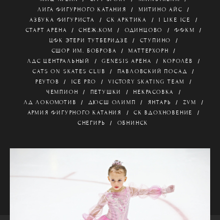
ЛИГА ФИГУРНОГО КАТАНИЯ
МИТИНО АЙС
АЗБУКА ФИГУРИСТА
СК АРКТИКА
I LIKE ICE
СТАРТ АРЕНА
СНЕЖ.КОМ
ОДИНЦОВО
ФФКМ
ЦФК ЭТЕРИ ТУТБЕРИДЗЕ
СТУПИНО
СШОР ИМ. БОБРОВА
МАТТЕРХОРН
ЛДС ЦЕНТРАЛЬНЫЙ
GENESIS АРЕНА
КОРОЛЁВ
CATS ON SKATES CLUB
ПАВЛОВСКИЙ ПОСАД
РЕУТОВ
ICE PRO
VICTORY SKATING TEAM
ЧЕМПИОН
ПЕТУШКИ
НЕКРАСОВКА
ЛД ЛОКОМОТИВ
ДЮСШ ОЛИМП
ЯНТАРЬ
ZVM
АРМИЯ ФИГУРНОГО КАТАНИЯ
СК ВДОХНОВЕНИЕ
СНЕГИРЬ
ОБНИНСК