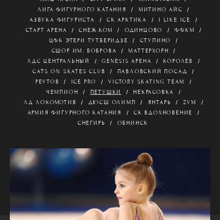
ЛИГА ФИГУРНОГО КАТАНИЯ
МИТИНО АЙС
АЗБУКА ФИГУРИСТА
СК АРКТИКА
I LIKE ICE
СТАРТ АРЕНА
СНЕЖ.КОМ
ОДИНЦОВО
ФФКМ
ЦФК ЭТЕРИ ТУТБЕРИДЗЕ
СТУПИНО
СШОР ИМ. БОБРОВА
МАТТЕРХОРН
ЛДС ЦЕНТРАЛЬНЫЙ
GENESIS АРЕНА
КОРОЛЁВ
CATS ON SKATES CLUB
ПАВЛОВСКИЙ ПОСАД
РЕУТОВ
ICE PRO
VICTORY SKATING TEAM
ЧЕМПИОН
ПЕТУШКИ
НЕКРАСОВКА
ЛД ЛОКОМОТИВ
ДЮСШ ОЛИМП
ЯНТАРЬ
ZVM
АРМИЯ ФИГУРНОГО КАТАНИЯ
СК ВДОХНОВЕНИЕ
СНЕГИРЬ
ОБНИНСК