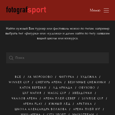
Меню
Найти нужный Вам турнир или фестиваль можно по тегам: например
выбрать тег
«фигурка»
или
«художка»
и далее найти по тегу название
вашей школы или конкурса.
ВСЕ
ЛК МОРОЗОВО
ФИГУРКА
ХУДОЖКА
WINNER CUP
СНЕГИРЬ АРЕНА
БЕЗУМНЫЕ СНЕЖИНКИ
КАТОК БЕРЁЗКИ
ЛД АРМАДА
ОБУХОВО
ЦХГ МАГИЯ
MAGIC CUP
ЗВЁЗДОЧКИ
ЧКАЛОВ АРЕНА
АРЕНА ПЛЕЙ СЕВЕР
SUNRISE CUP
АРЕНА PLAY
ЮЖНЫЙ ЛЁД
АРКТИКА
ШКОЛА АЛЕКСАНДРА ВОЛКОВА
АРЕНА ПЛЕЙ ЮГ
МИЦ-АРЕНА
CITY SPORT
MAINSTREAM