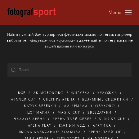
Меню
Найти нужный Вам турнир или фестиваль можно по тегам: например
выбрать тег
«фигурка»
или
«художка»
и далее найти по тегу название
вашей школы или конкурса.
ВСЕ
ЛК МОРОЗОВО
ФИГУРКА
ХУДОЖКА
WINNER CUP
СНЕГИРЬ АРЕНА
БЕЗУМНЫЕ СНЕЖИНКИ
КАТОК БЕРЁЗКИ
ЛД АРМАДА
ОБУХОВО
ЦХГ МАГИЯ
MAGIC CUP
ЗВЁЗДОЧКИ
ЧКАЛОВ АРЕНА
АРЕНА ПЛЕЙ СЕВЕР
SUNRISE CUP
АРЕНА PLAY
ЮЖНЫЙ ЛЁД
АРКТИКА
ШКОЛА АЛЕКСАНДРА ВОЛКОВА
АРЕНА ПЛЕЙ ЮГ
МИЦ-АРЕНА
CITY SPORT
MAINSTREAM