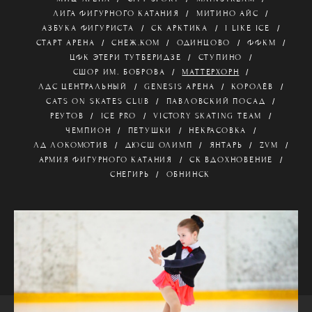
ЛИГА ФИГУРНОГО КАТАНИЯ
МИТИНО АЙС
АЗБУКА ФИГУРИСТА
СК АРКТИКА
I LIKE ICE
СТАРТ АРЕНА
СНЕЖ.КОМ
ОДИНЦОВО
ФФКМ
ЦФК ЭТЕРИ ТУТБЕРИДЗЕ
СТУПИНО
СШОР ИМ. БОБРОВА
МАТТЕРХОРН
ЛДС ЦЕНТРАЛЬНЫЙ
GENESIS АРЕНА
КОРОЛЁВ
CATS ON SKATES CLUB
ПАВЛОВСКИЙ ПОСАД
РЕУТОВ
ICE PRO
VICTORY SKATING TEAM
ЧЕМПИОН
ПЕТУШКИ
НЕКРАСОВКА
ЛД ЛОКОМОТИВ
ДЮСШ ОЛИМП
ЯНТАРЬ
ZVM
АРМИЯ ФИГУРНОГО КАТАНИЯ
СК ВДОХНОВЕНИЕ
СНЕГИРЬ
ОБНИНСК