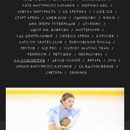
ЛИГА ФИГУРНОГО КАТАНИЯ
МИТИНО АЙС
АЗБУКА ФИГУРИСТА
СК АРКТИКА
I LIKE ICE
СТАРТ АРЕНА
СНЕЖ.КОМ
ОДИНЦОВО
ФФКМ
ЦФК ЭТЕРИ ТУТБЕРИДЗЕ
СТУПИНО
СШОР ИМ. БОБРОВА
МАТТЕРХОРН
ЛДС ЦЕНТРАЛЬНЫЙ
GENESIS АРЕНА
КОРОЛЁВ
CATS ON SKATES CLUB
ПАВЛОВСКИЙ ПОСАД
РЕУТОВ
ICE PRO
VICTORY SKATING TEAM
ЧЕМПИОН
ПЕТУШКИ
НЕКРАСОВКА
ЛД ЛОКОМОТИВ
ДЮСШ ОЛИМП
ЯНТАРЬ
ZVM
АРМИЯ ФИГУРНОГО КАТАНИЯ
СК ВДОХНОВЕНИЕ
СНЕГИРЬ
ОБНИНСК