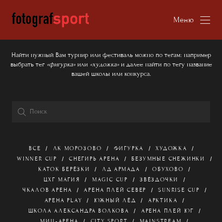
Меню
Найти нужный Вам турнир или фестиваль можно по тегам: например
выбрать тег
«фигурка»
или
«художка»
и далее найти по тегу название
вашей школы или конкурса.
ВСЕ
ЛК МОРОЗОВО
ФИГУРКА
ХУДОЖКА
WINNER CUP
СНЕГИРЬ АРЕНА
БЕЗУМНЫЕ СНЕЖИНКИ
КАТОК БЕРЁЗКИ
ЛД АРМАДА
ОБУХОВО
ЦХГ МАГИЯ
MAGIC CUP
ЗВЁЗДОЧКИ
ЧКАЛОВ АРЕНА
АРЕНА ПЛЕЙ СЕВЕР
SUNRISE CUP
АРЕНА PLAY
ЮЖНЫЙ ЛЁД
АРКТИКА
ШКОЛА АЛЕКСАНДРА ВОЛКОВА
АРЕНА ПЛЕЙ ЮГ
МИЦ-АРЕНА
CITY SPORT
MAINSTREAM